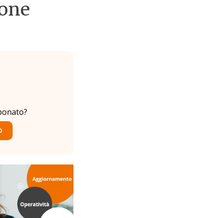
ione
bonato?
O