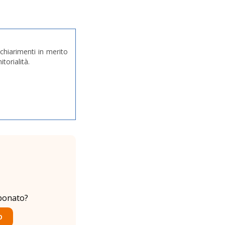
chiarimenti in merito
itorialità.
bonato?
O