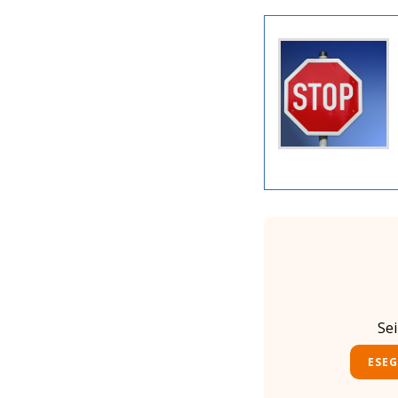
Se
ESEG