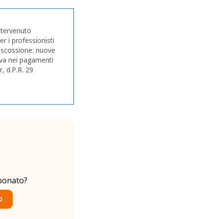
intervenuto
r i professionisti
-riscossione: nuove
tiva nei pagamenti
, d.P.R. 29
bonato?
O