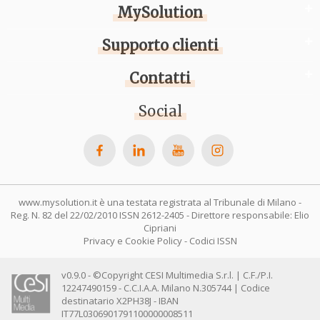
MySolution
Supporto clienti
Contatti
Social
www.mysolution.it è una testata registrata al Tribunale di Milano -
Reg. N. 82 del 22/02/2010 ISSN 2612-2405 - Direttore responsabile: Elio
Cipriani
Privacy e Cookie Policy
-
Codici ISSN
v0.9.0 - ©Copyright CESI Multimedia S.r.l. | C.F./P.I.
12247490159 - C.C.I.A.A. Milano N.305744 | Codice
destinatario X2PH38J - IBAN
IT77L0306901791100000008511