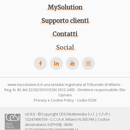
MySolution
Supporto clienti
Contatti
Social
www.mysolution.it è una testata registrata al Tribunale di Milano -
Reg. N. 82 del 22/02/2010 ISSN 2612-2405 - Direttore responsabile: Elio
Cipriani
Privacy e Cookie Policy
-
Codici ISSN
v0.9.0 - ©Copyright CESI Multimedia S.r.l. | C.F./P.I.
12247490159 - C.C.I.A.A. Milano N.305744 | Codice
destinatario X2PH38J - IBAN
IT77L0306901791100000008511