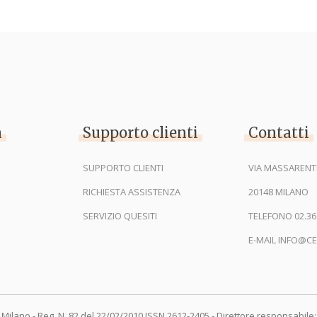
n
Supporto clienti
Contatti
SUPPORTO CLIENTI
VIA MASSARENTI
RICHIESTA ASSISTENZA
20148 MILANO
SERVIZIO QUESITI
TELEFONO 02.36
E-MAIL INFO@CE
 Milano - Reg. N. 82 del 22/02/2010 ISSN 2612-2405 - Direttore responsabile: 