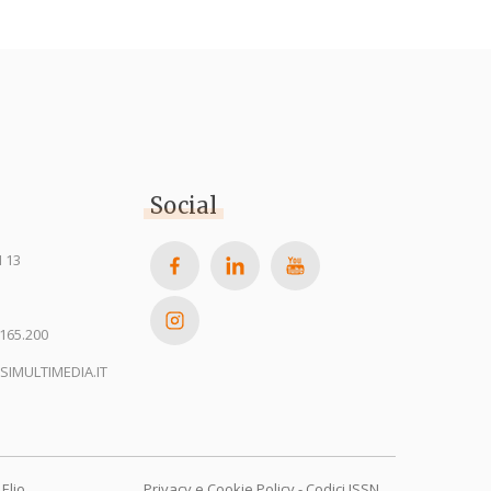
Social
 13
165.200
SIMULTIMEDIA.IT
Elio
Privacy e Cookie Policy
-
Codici ISSN