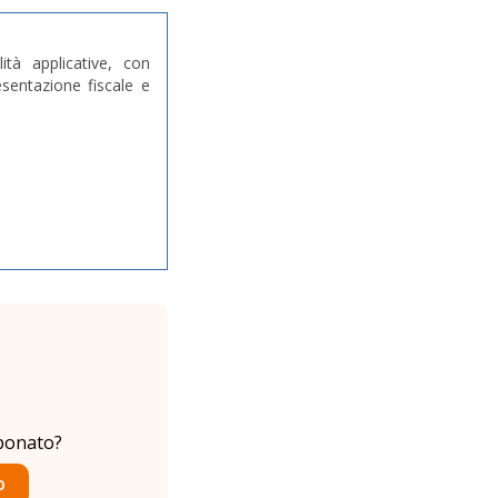
ità applicative, con
esentazione fiscale e
bonato?
O